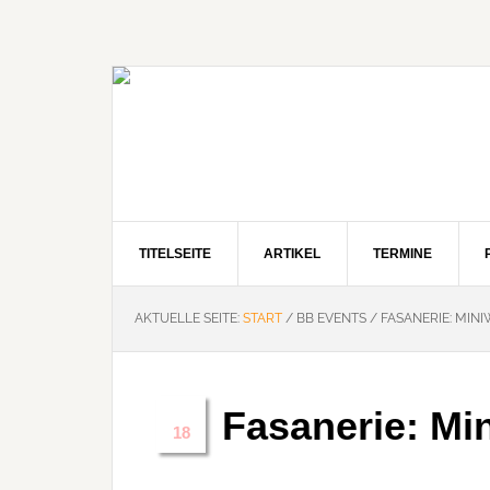
Zur
Zum
Zur
Hauptnavigation
Inhalt
Seitenspalte
springen
springen
springen
TITELSEITE
ARTIKEL
TERMINE
AKTUELLE SEITE:
START
/
BB EVENTS
/
FASANERIE: MIN
Fasanerie: Mi
Dez.
18