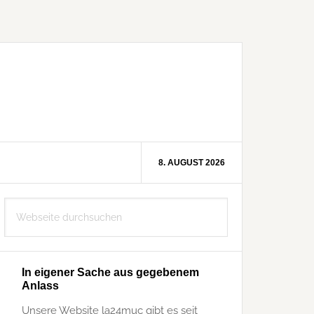
8. AUGUST 2026
Seitenspalte
Webseite
durchsuchen
In eigener Sache aus gegebenem
Anlass
Unsere Website la24muc gibt es seit