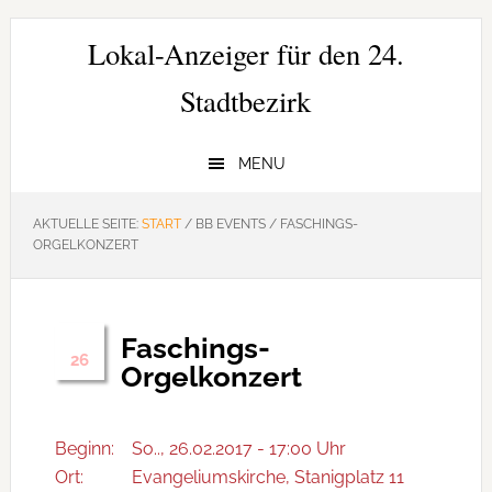
Zur
Zum
Zur
Hauptnavigation
Inhalt
Seitenspalte
Lokal-Anzeiger für den 24.
springen
springen
springen
Stadtbezirk
MENU
AKTUELLE SEITE:
START
/
BB EVENTS
/
FASCHINGS-
ORGELKONZERT
Faschings-
Feb.
26
Orgelkonzert
Beginn:
So.., 26.02.2017 - 17:00 Uhr
Ort:
Evangeliumskirche, Stanigplatz 11