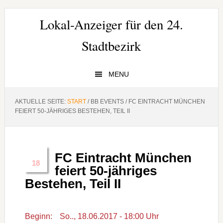
Zur
Zum
Zur
Hauptnavigation
Inhalt
Seitenspalte
Lokal-Anzeiger für den 24.
springen
springen
springen
Stadtbezirk
MENU
AKTUELLE SEITE:
START
/
BB EVENTS
/
FC EINTRACHT MÜNCHEN
FEIERT 50-JÄHRIGES BESTEHEN, TEIL II
FC Eintracht München
Juni
18
feiert 50-jähriges
Bestehen, Teil II
Beginn:
So.., 18.06.2017 - 18:00 Uhr