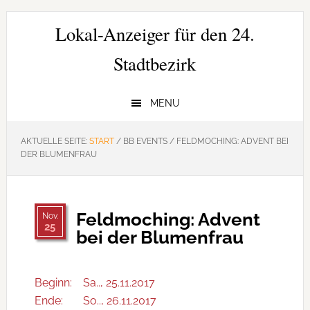
Zur
Zum
Zur
Hauptnavigation
Inhalt
Seitenspalte
Lokal-Anzeiger für den 24.
springen
springen
springen
Stadtbezirk
MENU
AKTUELLE SEITE:
START
/
BB EVENTS
/
FELDMOCHING: ADVENT BEI
DER BLUMENFRAU
Feldmoching: Advent
Nov.
25
bei der Blumenfrau
Beginn:
Sa.., 25.11.2017
Ende:
So.., 26.11.2017