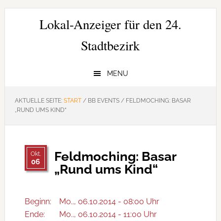
Zur
Zum
Zur
Hauptnavigation
Inhalt
Seitenspalte
Lokal-Anzeiger für den 24.
springen
springen
springen
Stadtbezirk
MENU
AKTUELLE SEITE:
START
/
BB EVENTS
/
FELDMOCHING: BASAR
„RUND UMS KIND“
Feldmoching: Basar
Okt.
06
„Rund ums Kind“
Beginn:
Mo.., 06.10.2014 - 08:00 Uhr
Ende:
Mo.., 06.10.2014 - 11:00 Uhr