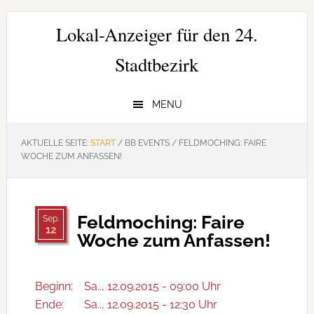
Zur
Zum
Zur
Hauptnavigation
Inhalt
Seitenspalte
Lokal-Anzeiger für den 24.
springen
springen
springen
Stadtbezirk
MENU
AKTUELLE SEITE:
START
/
BB EVENTS
/
FELDMOCHING: FAIRE
WOCHE ZUM ANFASSEN!
Feldmoching: Faire
Sep.
12
Woche zum Anfassen!
Beginn:
Sa.., 12.09.2015 - 09:00 Uhr
Ende:
Sa.., 12.09.2015 - 12:30 Uhr