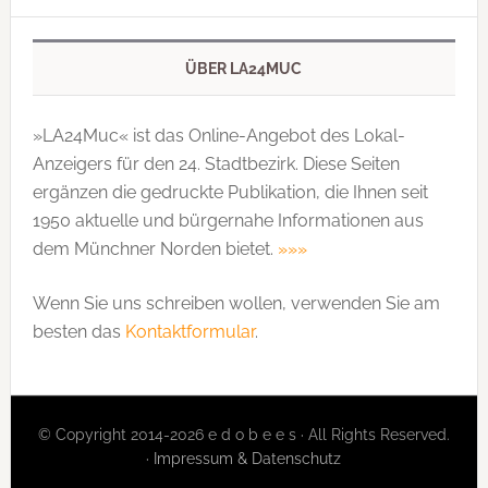
ÜBER LA24MUC
»LA24Muc« ist das Online-Angebot des Lokal-
Anzeigers für den 24. Stadtbezirk. Diese Seiten
ergänzen die gedruckte Publi­kation, die Ihnen seit
1950 aktuelle und bürgernahe Informationen aus
dem Münchner Norden bietet.
»»»
Wenn Sie uns schreiben wollen, verwenden Sie am
besten das
Kontaktformular
.
© Copyright 2014-2026 e d o b e e s · All Rights Reserved.
·
Impressum & Datenschutz