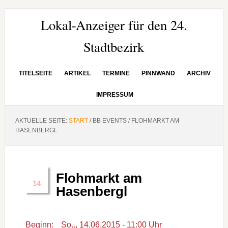
Zur
Zum
Zur
Hauptnavigation
Inhalt
Seitenspalte
Lokal-Anzeiger für den 24.
springen
springen
springen
Stadtbezirk
TITELSEITE
ARTIKEL
TERMINE
PINNWAND
ARCHIV
IMPRESSUM
AKTUELLE SEITE:
START
/
BB EVENTS
/
FLOHMARKT AM
HASENBERGL
Flohmarkt am
Juni
14
Hasenbergl
Beginn:
So.., 14.06.2015 - 11:00 Uhr