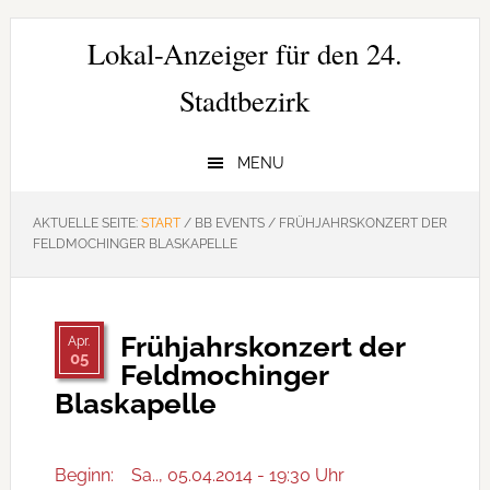
Zur
Zum
Zur
Hauptnavigation
Inhalt
Seitenspalte
Lokal-Anzeiger für den 24.
springen
springen
springen
Stadtbezirk
MENU
AKTUELLE SEITE:
START
/
BB EVENTS
/
FRÜHJAHRSKONZERT DER
FELDMOCHINGER BLASKAPELLE
Frühjahrskonzert der
Apr.
05
Feldmochinger
Blaskapelle
Beginn:
Sa.., 05.04.2014 - 19:30 Uhr