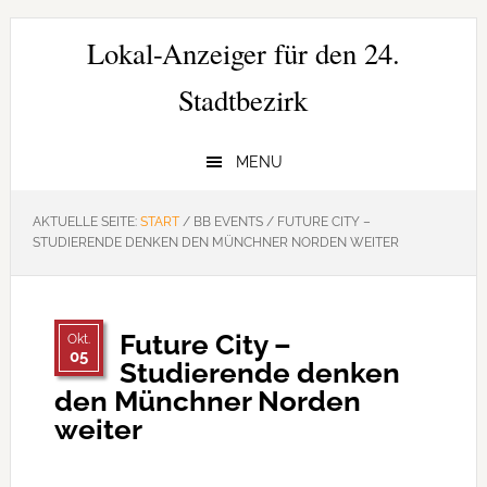
Zur
Zum
Zur
Hauptnavigation
Inhalt
Seitenspalte
Lokal-Anzeiger für den 24.
springen
springen
springen
Stadtbezirk
MENU
AKTUELLE SEITE:
START
/
BB EVENTS
/
FUTURE CITY –
STUDIERENDE DENKEN DEN MÜNCHNER NORDEN WEITER
Future City –
Okt.
05
Studierende denken
den Münchner Norden
weiter