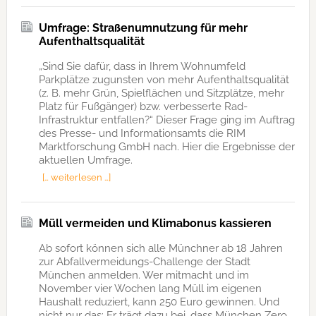
Umfrage: Straßenumnutzung für mehr
Aufenthaltsqualität
„Sind Sie dafür, dass in Ihrem Wohnumfeld
Parkplätze zugunsten von mehr Aufenthaltsqualität
(z. B. mehr Grün, Spielflächen und Sitzplätze, mehr
Platz für Fußgänger) bzw. verbesserte Rad-
Infrastruktur entfallen?“ Dieser Frage ging im Auftrag
des Presse- und Informationsamts die RIM
Marktforschung GmbH nach. Hier die Ergebnisse der
aktuellen Umfrage.
[… weiterlesen …]
Müll vermeiden und Klimabonus kassieren
Ab sofort können sich alle Münchner ab 18 Jahren
zur Abfallvermeidungs-Challenge der Stadt
München anmelden. Wer mitmacht und im
November vier Wochen lang Müll im eigenen
Haushalt reduziert, kann 250 Euro gewinnen. Und
nicht nur das: Er trägt dazu bei, dass München Zero