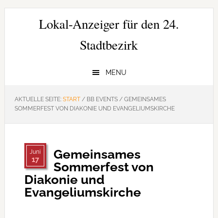
Zur
Zum
Zur
Hauptnavigation
Inhalt
Seitenspalte
Lokal-Anzeiger für den 24.
springen
springen
springen
Stadtbezirk
MENU
AKTUELLE SEITE:
START
/
BB EVENTS
/
GEMEINSAMES
SOMMERFEST VON DIAKONIE UND EVANGELIUMSKIRCHE
Gemeinsames
Juni
17
Sommerfest von
Diakonie und
Evangeliumskirche