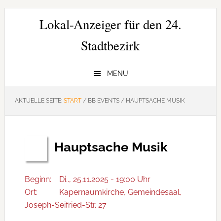
Zur
Zum
Zur
Hauptnavigation
Inhalt
Seitenspalte
Lokal-Anzeiger für den 24.
springen
springen
springen
Stadtbezirk
MENU
AKTUELLE SEITE:
START
/
BB EVENTS
/
HAUPTSACHE MUSIK
Hauptsache Musik
Nov.
25
Beginn:
Di.., 25.11.2025 - 19:00 Uhr
Ort:
Kapernaumkirche, Gemeindesaal,
Joseph-Seifried-Str. 27