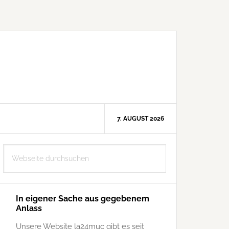
7. AUGUST 2026
Seitenspalte
Webseite
durchsuchen
In eigener Sache aus gegebenem
Anlass
Unsere Website la24muc gibt es seit