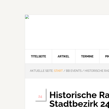
Zur
Zum
Zur
Hauptnavigation
Inhalt
Seitenspalte
springen
springen
springen
TITELSEITE
ARTIKEL
TERMINE
P
AKTUELLE SEITE:
START
/
BB EVENTS
/
HISTORISCHE RA
Historische R
Juli
24
Stadtbezirk 2