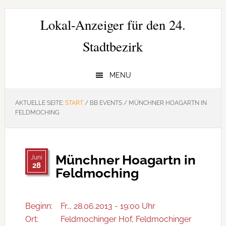
Zur
Zum
Zur
Hauptnavigation
Inhalt
Seitenspalte
Lokal-Anzeiger für den 24.
springen
springen
springen
Stadtbezirk
MENU
AKTUELLE SEITE:
START
/
BB EVENTS
/
MÜNCHNER HOAGARTN IN
FELDMOCHING
Münchner Hoagartn in
Juni
28
Feldmoching
Beginn:
Fr.., 28.06.2013 - 19:00 Uhr
Ort:
Feldmochinger Hof, Feldmochinger