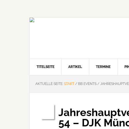
Zur
Zum
Zur
Hauptnavigation
Inhalt
Seitenspalte
springen
springen
springen
TITELSEITE
ARTIKEL
TERMINE
P
AKTUELLE SEITE:
START
/
BB EVENTS
/
JAHRESHAUPTVE
Jahreshauptv
März
16
54 – DJK Mün