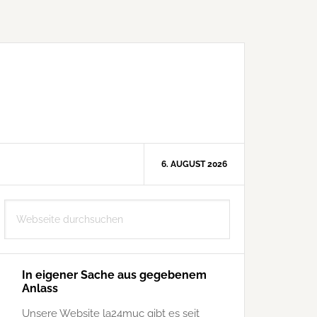
6. AUGUST 2026
Seitenspalte
Webseite
durchsuchen
In eigener Sache aus gegebenem
Anlass
Unsere Website la24muc gibt es seit