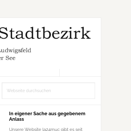
8. AUGUST 2026
Seitenspalte
Webseite
durchsuchen
In eigener Sache aus gegebenem
Anlass
Unsere Website la24muc gibt es seit