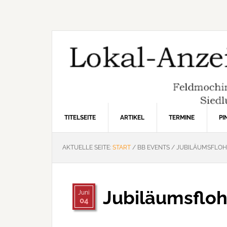
Zur
Zum
Zur
Hauptnavigation
Inhalt
Seitenspalte
springen
springen
springen
TITELSEITE
ARTIKEL
TERMINE
P
AKTUELLE SEITE:
START
/
BB EVENTS
/
JUBILÄUMSFLOH
Jubiläumsflo
Juni
04