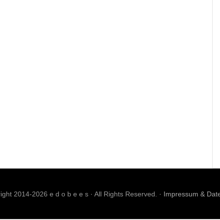
ght 2014-2026 e d o b e e s · All Rights Reserved. ·
Impressum & Dat