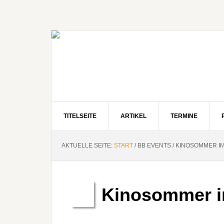
Zur
Zum
Zur
Hauptnavigation
Inhalt
Seitenspalte
springen
springen
springen
TITELSEITE
ARTIKEL
TERMINE
AKTUELLE SEITE:
START
/
BB EVENTS
/
KINOSOMMER IM
Kinosommer i
Aug.
11