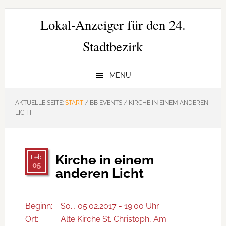
Zur
Zum
Zur
Hauptnavigation
Inhalt
Seitenspalte
Lokal-Anzeiger für den 24.
springen
springen
springen
Stadtbezirk
MENU
AKTUELLE SEITE:
START
/
BB EVENTS
/
KIRCHE IN EINEM ANDEREN
LICHT
Kirche in einem
Feb.
05
anderen Licht
Beginn:
So.., 05.02.2017 - 19:00 Uhr
Ort:
Alte Kirche St. Christoph, Am