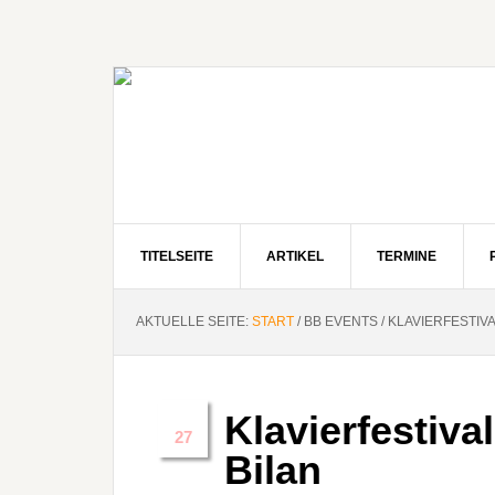
Zur
Zum
Zur
Hauptnavigation
Inhalt
Seitenspalte
springen
springen
springen
TITELSEITE
ARTIKEL
TERMINE
AKTUELLE SEITE:
START
/
BB EVENTS
/
KLAVIERFESTIVA
Klavierfestiva
Juni
27
Bilan