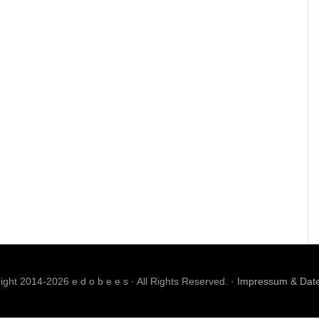
ght 2014-2026 e d o b e e s · All Rights Reserved. ·
Impressum & Dat