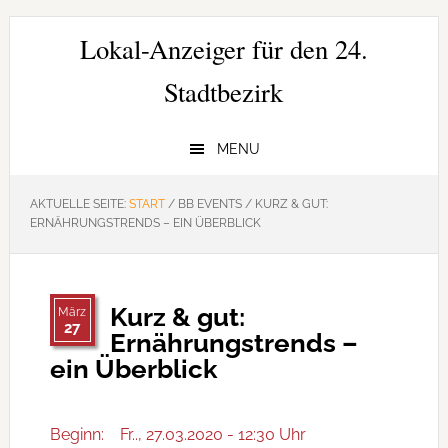
Zur
Zum
Zur
Hauptnavigation
Inhalt
Seitenspalte
Lokal-Anzeiger für den 24.
springen
springen
springen
Stadtbezirk
MENU
AKTUELLE SEITE:
START
/
BB EVENTS
/
KURZ & GUT:
ERNÄHRUNGSTRENDS – EIN ÜBERBLICK
Kurz & gut:
März
27
Ernährungstrends –
ein Überblick
Beginn:
Fr.., 27.03.2020 - 12:30 Uhr