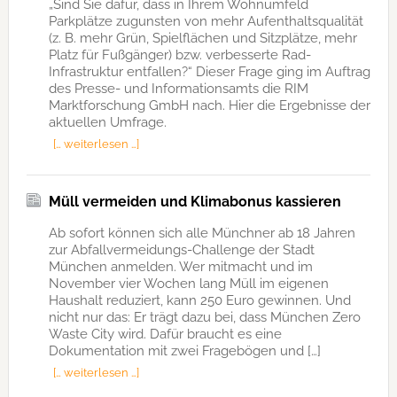
„Sind Sie dafür, dass in Ihrem Wohnumfeld
Parkplätze zugunsten von mehr Aufenthaltsqualität
(z. B. mehr Grün, Spielflächen und Sitzplätze, mehr
Platz für Fußgänger) bzw. verbesserte Rad-
Infrastruktur entfallen?“ Dieser Frage ging im Auftrag
des Presse- und Informationsamts die RIM
Marktforschung GmbH nach. Hier die Ergebnisse der
aktuellen Umfrage.
[… weiterlesen …]
Müll vermeiden und Klimabonus kassieren
Ab sofort können sich alle Münchner ab 18 Jahren
zur Abfallvermeidungs-Challenge der Stadt
München anmelden. Wer mitmacht und im
November vier Wochen lang Müll im eigenen
Haushalt reduziert, kann 250 Euro gewinnen. Und
nicht nur das: Er trägt dazu bei, dass München Zero
Waste City wird. Dafür braucht es eine
Dokumentation mit zwei Fragebögen und […]
[… weiterlesen …]