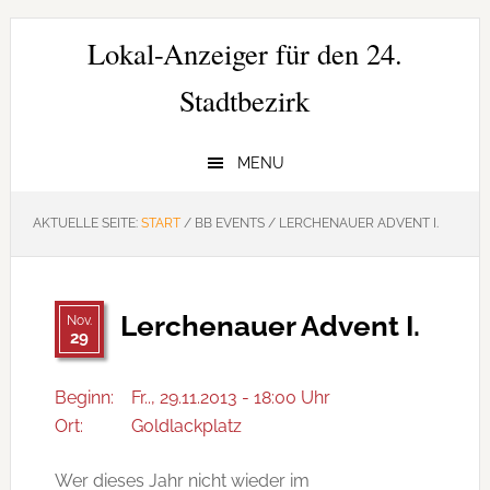
Zur
Zum
Zur
Hauptnavigation
Inhalt
Seitenspalte
Lokal-Anzeiger für den 24.
springen
springen
springen
Stadtbezirk
MENU
AKTUELLE SEITE:
START
/
BB EVENTS
/
LERCHENAUER ADVENT I.
Lerchenauer Advent I.
Nov.
29
Beginn:
Fr.., 29.11.2013 - 18:00 Uhr
Ort:
Goldlackplatz
Wer dieses Jahr nicht wieder im