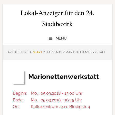
Zur
Zum
Zur
Hauptnavigation
Inhalt
Seitenspalte
Lokal-Anzeiger für den 24.
springen
springen
springen
Stadtbezirk
MENU
AKTUELLE SEITE:
START
/
BB EVENTS
/
MARIONETTENWERKSTATT
Marionettenwerkstatt
März
05
Beginn:
Mo.., 05.03.2018 - 13:00 Uhr
Ende:
Mo.., 05.03.2018 - 16:45 Uhr
Ort:
Kulturzentrum 2411, Blodigstr. 4