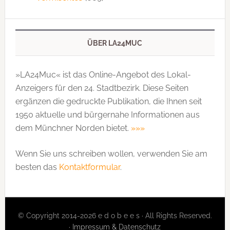
ÜBER LA24MUC
»LA24Muc« ist das Online-Angebot des Lokal-
Anzeigers für den 24. Stadtbezirk. Diese Seiten
ergänzen die gedruckte Publi­kation, die Ihnen seit
1950 aktuelle und bürgernahe Informationen aus
dem Münchner Norden bietet.
»»»
Wenn Sie uns schreiben wollen, verwenden Sie am
besten das
Kontaktformular
.
© Copyright 2014-2026 e d o b e e s · All Rights Reserved.
·
Impressum & Datenschutz