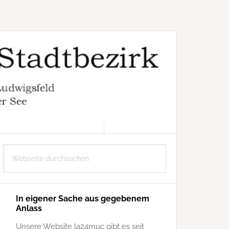
6. AUGUST 2026
Seitenspalte
Webseite
durchsuchen
In eigener Sache aus gegebenem
Anlass
Unsere Website la24muc gibt es seit