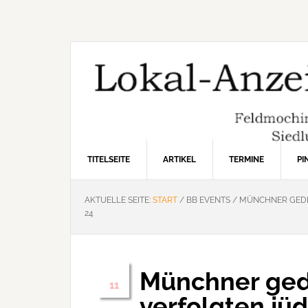
Zur
Zum
Zur
Hauptnavigation
Inhalt
Seitenspalte
springen
springen
springen
TITELSEITE
ARTIKEL
TERMINE
P
AKTUELLE SEITE:
START
/
BB EVENTS
/
MÜNCHNER GEDEN
24
Münchner ged
Nov.
11
verfolgten jü