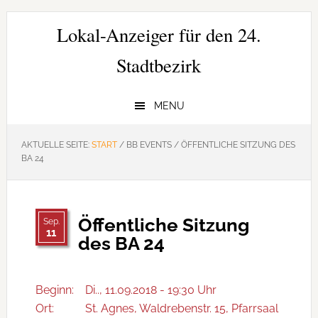
Zur
Zum
Zur
Hauptnavigation
Inhalt
Seitenspalte
Lokal-Anzeiger für den 24.
springen
springen
springen
Stadtbezirk
MENU
AKTUELLE SEITE:
START
/
BB EVENTS
/
ÖFFENTLICHE SITZUNG DES
BA 24
Öffentliche Sitzung
Sep.
11
des BA 24
Beginn:
Di.., 11.09.2018 - 19:30 Uhr
Ort:
St. Agnes, Waldrebenstr. 15, Pfarrsaal