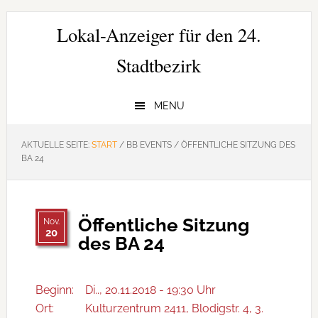
Zur
Zum
Zur
Hauptnavigation
Inhalt
Seitenspalte
Lokal-Anzeiger für den 24.
springen
springen
springen
Stadtbezirk
MENU
AKTUELLE SEITE:
START
/
BB EVENTS
/
ÖFFENTLICHE SITZUNG DES
BA 24
Öffentliche Sitzung
Nov.
20
des BA 24
Beginn:
Di.., 20.11.2018 - 19:30 Uhr
Ort:
Kulturzentrum 2411, Blodigstr. 4, 3.