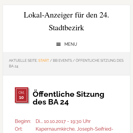
Zur
Zum
Zur
Hauptnavigation
Inhalt
Seitenspalte
Lokal-Anzeiger für den 24.
springen
springen
springen
Stadtbezirk
MENU
AKTUELLE SEITE:
START
/
BB EVENTS
/
ÖFFENTLICHE SITZUNG DES
BA 24
Öffentliche Sitzung
Okt.
10
des BA 24
Beginn:
Di.., 10.10.2017 - 19:30 Uhr
Ort:
Kapernaumkirche, Joseph-Seifried-