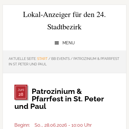
Zur
Zum
Zur
Hauptnavigation
Inhalt
Seitenspalte
Lokal-Anzeiger für den 24.
springen
springen
springen
Stadtbezirk
MENU
AKTUELLE SEITE:
START
/
BB EVENTS
/
PATROZINIUM & PFARRFEST
IN ST. PETER UND PAUL
Patrozinium &
Juni
28
Pfarrfest in St. Peter
und Paul
Beginn:
So.., 28.06.2026 - 10:00 Uhr