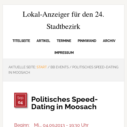
Zur
Zum
Zur
Hauptnavigation
Inhalt
Seitenspalte
Lokal-Anzeiger für den 24.
springen
springen
springen
Stadtbezirk
TITELSEITE
ARTIKEL
TERMINE
PINNWAND
ARCHIV
IMPRESSUM
AKTUELLE SEITE:
START
/
BB EVENTS
/
POLITISCHES SPEED-DATING
IN MOOSACH
Politisches Speed-
Sep.
04
Dating in Moosach
Beginn:
Mi.., 04.09.2013 - 19:30 Uhr