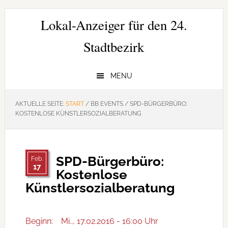
Zur
Zum
Zur
Hauptnavigation
Inhalt
Seitenspalte
Lokal-Anzeiger für den 24.
springen
springen
springen
Stadtbezirk
MENU
AKTUELLE SEITE:
START
/
BB EVENTS
/
SPD-BÜRGERBÜRO:
KOSTENLOSE KÜNSTLERSOZIALBERATUNG
SPD-Bürgerbüro:
Feb.
17
Kostenlose
Künstlersozialberatung
Beginn:
Mi.., 17.02.2016 - 16:00 Uhr