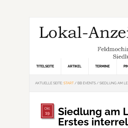
Zur
Zum
Zur
Hauptnavigation
Inhalt
Seitenspalte
springen
springen
springen
TITELSEITE
ARTIKEL
TERMINE
P
AKTUELLE SEITE:
START
/
BB EVENTS
/
SIEDLUNG AM LE
Siedlung am 
Okt.
19
Erstes interre