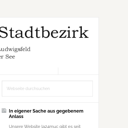
8. AUGUST 2026
Seitenspalte
Webseite
durchsuchen
In eigener Sache aus gegebenem
Anlass
Unsere Website la24muc gibt es seit