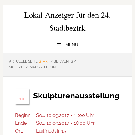
Zur
Zum
Zur
Hauptnavigation
Inhalt
Seitenspalte
Lokal-Anzeiger für den 24.
springen
springen
springen
Stadtbezirk
MENU
AKTUELLE SEITE:
START
/
BB EVENTS
/
SKULPTURENAUSSTELLUNG
Skulpturenausstellung
Sep.
10
Beginn:
So.., 10.09.2017 - 11:00 Uhr
Ende:
So.., 10.09.2017 - 18:00 Uhr
Ort:
Luitfriedstr. 15