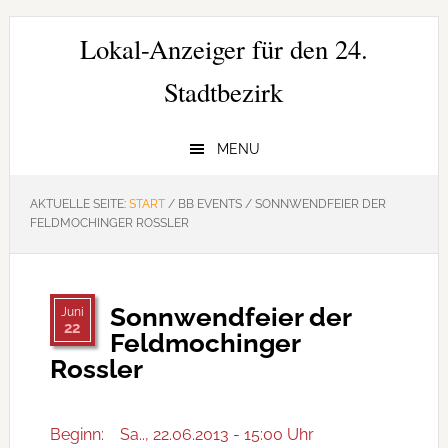
Zur
Zum
Zur
Hauptnavigation
Inhalt
Seitenspalte
Lokal-Anzeiger für den 24.
springen
springen
springen
Stadtbezirk
MENU
AKTUELLE SEITE:
START
/
BB EVENTS
/
SONNWENDFEIER DER
FELDMOCHINGER ROSSLER
Sonnwendfeier der
Juni
22
Feldmochinger
Rossler
Beginn:
Sa.., 22.06.2013 - 15:00 Uhr