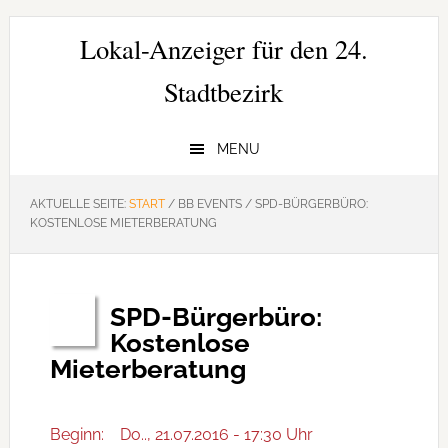
Zur
Zum
Zur
Hauptnavigation
Inhalt
Seitenspalte
Lokal-Anzeiger für den 24.
springen
springen
springen
Stadtbezirk
MENU
AKTUELLE SEITE:
START
/
BB EVENTS
/
SPD-BÜRGERBÜRO:
KOSTENLOSE MIETERBERATUNG
SPD-Bürgerbüro:
Juli
21
Kostenlose
Mieterberatung
Beginn:
Do.., 21.07.2016 - 17:30 Uhr