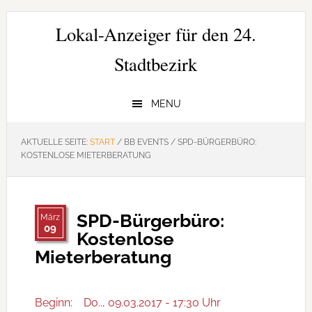
Zur
Zum
Zur
Hauptnavigation
Inhalt
Seitenspalte
Lokal-Anzeiger für den 24.
springen
springen
springen
Stadtbezirk
MENU
AKTUELLE SEITE:
START
/
BB EVENTS
/
SPD-BÜRGERBÜRO:
KOSTENLOSE MIETERBERATUNG
SPD-Bürgerbüro:
März
09
Kostenlose
Mieterberatung
Beginn:
Do.., 09.03.2017 - 17:30 Uhr