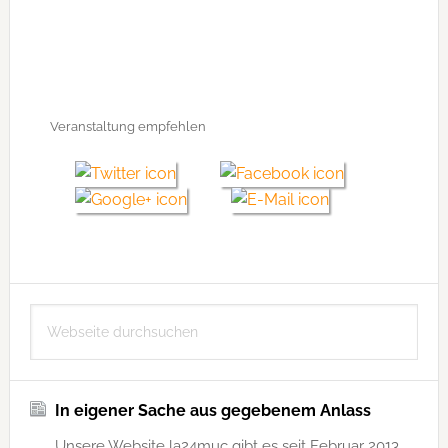
Veranstaltung empfehlen
Seitenspalte
Webseite
durchsuchen
In eigener Sache aus gegebenem Anlass
Unsere Website la24muc gibt es seit Februar 2013.