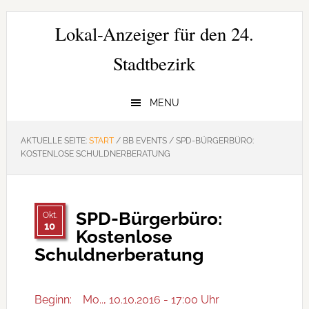
Zur
Zum
Zur
Hauptnavigation
Inhalt
Seitenspalte
Lokal-Anzeiger für den 24.
springen
springen
springen
Stadtbezirk
MENU
AKTUELLE SEITE:
START
/
BB EVENTS
/
SPD-BÜRGERBÜRO:
KOSTENLOSE SCHULDNERBERATUNG
SPD-Bürgerbüro:
Okt.
10
Kostenlose
Schuldnerberatung
Beginn:
Mo.., 10.10.2016 - 17:00 Uhr