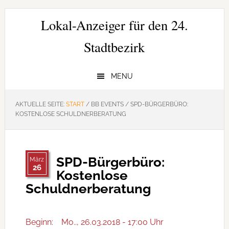
Zur
Zum
Zur
Hauptnavigation
Inhalt
Seitenspalte
Lokal-Anzeiger für den 24.
springen
springen
springen
Stadtbezirk
MENU
AKTUELLE SEITE:
START
/
BB EVENTS
/
SPD-BÜRGERBÜRO:
KOSTENLOSE SCHULDNERBERATUNG
SPD-Bürgerbüro:
März
26
Kostenlose
Schuldnerberatung
Beginn:
Mo.., 26.03.2018 - 17:00 Uhr