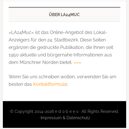
ÜBER LA24MUC
»LA24Muc« ist das Online-Angebot des Lokal-
Anzeigers für den 24. Stadtbezirk. Diese Seiten
ergänzen die gedruckte Publi­kation, die Ihnen seit
1950 aktuelle und bürgernahe Informationen aus
dem Münchner Norden bietet.
»»»
Wenn Sie uns schreiben wollen, verwenden Sie am
besten das
Kontaktformular
.
© Copyright 2014-2026 e d o b e e s · All Rights Reserved.
·
Impressum & Datenschutz