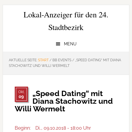
Zur
Zum
Zur
Hauptnavigation
Inhalt
Seitenspalte
Lokal-Anzeiger für den 24.
springen
springen
springen
Stadtbezirk
MENU
AKTUELLE SEITE:
START
/
BB EVENTS
/
„SPEED DATING“ MIT DIANA
STACHOWITZ UND WILLI WERMELT
„Speed Dating“ mit
Okt.
09
Diana Stachowitz und
Willi Wermelt
Beginn:
Di.., 09.10.2018 - 18:00 Uhr