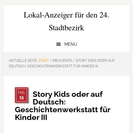
Zur
Zum
Zur
Hauptnavigation
Inhalt
Seitenspalte
Lokal-Anzeiger für den 24.
springen
springen
springen
Stadtbezirk
MENU
AKTUELLE SEITE:
START
/
BB EVENTS
/
STORY KIDS ODER AUF
DEUTSCH: GESCHICHTENWERKSTATT FÜR KINDER III
Story Kids oder auf
Feb.
15
Deutsch:
Geschichtenwerkstatt für
Kinder III