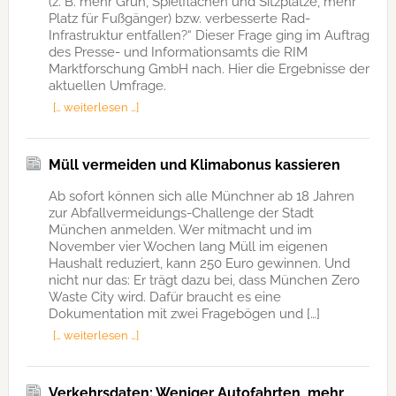
(z. B. mehr Grün, Spielflächen und Sitzplätze, mehr
Platz für Fußgänger) bzw. verbesserte Rad-
Infrastruktur entfallen?“ Dieser Frage ging im Auftrag
des Presse- und Informationsamts die RIM
Marktforschung GmbH nach. Hier die Ergebnisse der
aktuellen Umfrage.
[… weiterlesen …]
Müll vermeiden und Klimabonus kassieren
Ab sofort können sich alle Münchner ab 18 Jahren
zur Abfallvermeidungs-Challenge der Stadt
München anmelden. Wer mitmacht und im
November vier Wochen lang Müll im eigenen
Haushalt reduziert, kann 250 Euro gewinnen. Und
nicht nur das: Er trägt dazu bei, dass München Zero
Waste City wird. Dafür braucht es eine
Dokumentation mit zwei Fragebögen und […]
[… weiterlesen …]
Verkehrsdaten: Weniger Autofahrten, mehr