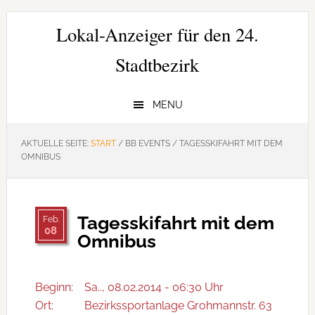
Zur
Zum
Zur
Hauptnavigation
Inhalt
Seitenspalte
Lokal-Anzeiger für den 24.
springen
springen
springen
Stadtbezirk
MENU
AKTUELLE SEITE:
START
/
BB EVENTS
/
TAGESSKIFAHRT MIT DEM
OMNIBUS
Tagesskifahrt mit dem
Feb.
08
Omnibus
Beginn:
Sa.., 08.02.2014 - 06:30 Uhr
Ort:
Bezirkssportanlage Grohmannstr. 63