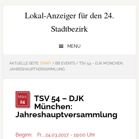
Zur
Zum
Zur
Hauptnavigation
Inhalt
Seitenspalte
Lokal-Anzeiger für den 24.
springen
springen
springen
Stadtbezirk
MENU
AKTUELLE SEITE:
START
/
BB EVENTS
/
TSV 54 – DJK MÜNCHEN:
JAHRESHAUPTVERSAMMLUNG
TSV 54 – DJK
März
24
München:
Jahreshauptversammlung
Beginn:
Fr.., 24.03.2017 - 19:00 Uhr