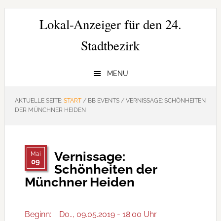
Zur
Zum
Zur
Hauptnavigation
Inhalt
Seitenspalte
Lokal-Anzeiger für den 24.
springen
springen
springen
Stadtbezirk
MENU
AKTUELLE SEITE:
START
/
BB EVENTS
/
VERNISSAGE: SCHÖNHEITEN
DER MÜNCHNER HEIDEN
Vernissage:
Mai
09
Schönheiten der
Münchner Heiden
Beginn:
Do.., 09.05.2019 - 18:00 Uhr