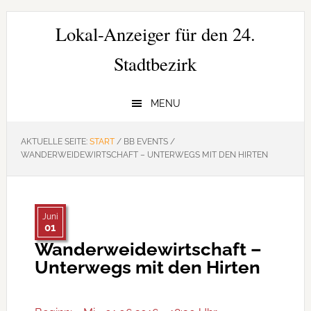
Zur
Zum
Zur
Hauptnavigation
Inhalt
Seitenspalte
Lokal-Anzeiger für den 24.
springen
springen
springen
Stadtbezirk
MENU
AKTUELLE SEITE:
START
/
BB EVENTS
/
WANDERWEIDEWIRTSCHAFT – UNTERWEGS MIT DEN HIRTEN
Juni
01
Wanderweidewirtschaft –
Unterwegs mit den Hirten