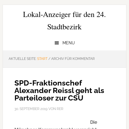
Zur
Zum
Zur
Hauptnavigation
Inhalt
Seitenspalte
Lokal-Anzeiger für den 24.
springen
springen
springen
Stadtbezirk
MENU
AKTUELLE SEITE:
START
/
ARCHIV FÜR KOMMENTAR
SPD-Fraktionschef
Alexander Reissl geht als
Parteiloser zur CSU
30. SEPTEMBER 2019
VON
RER
Die