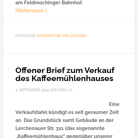
am Feldmochinger Bahnhof.
[Weiterlesen…]
ÜberKolumne
der
„Unternehmer
für
KATEGORIE:
KOMMENTAR
,
MELDUNGEN
Feldmoching“
Offener Brief zum Verkauf
des Kaffeemühlenhauses
4. SEPTEMBER 2019
VON
RED-LA
Eine
Verkaufstafel kündigt es seit geraumer Zeit
an. Das Grundstück samt Gebäude an der
Lerchenauer Str. 321 (das sogenannte
„Kaffeemühlenhaus“ gegenüber unserer