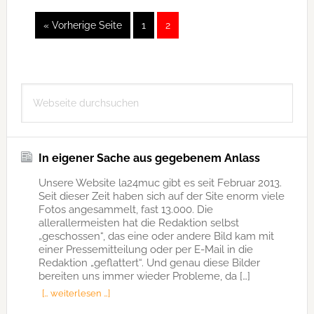
das
« Vorherige Seite
aufrufen
Seite
1
Seite
2
Sinn?
Seitenspalte
Webseite
durchsuchen
In eigener Sache aus gegebenem Anlass
Unsere Website la24muc gibt es seit Februar 2013.
Seit dieser Zeit haben sich auf der Site enorm viele
Fotos angesammelt, fast 13.000. Die
allerallermeisten hat die Redaktion selbst
„geschossen“, das eine oder andere Bild kam mit
einer Pressemitteilung oder per E-Mail in die
Redaktion „geflattert“. Und genau diese Bilder
bereiten uns immer wieder Probleme, da […]
[… weiterlesen …]