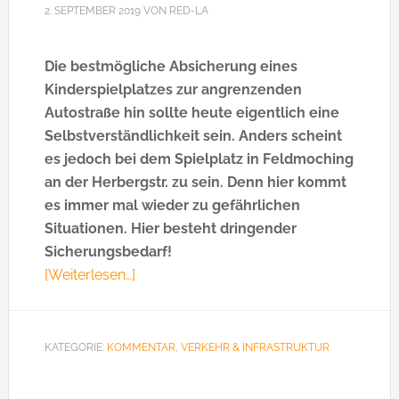
2. SEPTEMBER 2019
VON
RED-LA
Die bestmögliche Absicherung eines
Kinderspielplatzes zur angrenzenden
Autostraße hin sollte heute eigentlich eine
Selbstverständlichkeit sein. Anders scheint
es jedoch bei dem Spielplatz in Feldmoching
an der Herbergstr. zu sein. Denn hier kommt
es immer mal wieder zu gefährlichen
Situationen. Hier besteht dringender
Sicherungsbedarf!
[Weiterlesen…]
ÜberDas
ist
noch
einmal
KATEGORIE:
KOMMENTAR
,
VERKEHR & INFRASTRUKTUR
gut
gegangen!