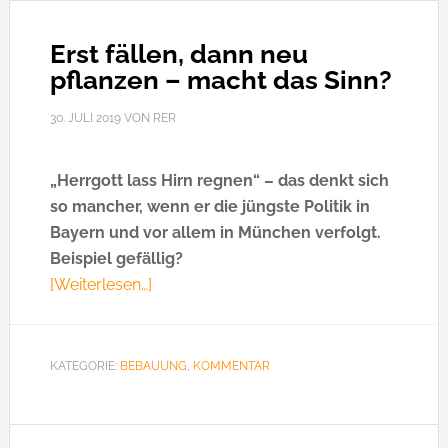
Erst fällen, dann neu
pflanzen – macht das Sinn?
30. JULI 2019
VON
RER
„Herrgott lass Hirn regnen“ – das denkt sich
so mancher, wenn er die jüngste Politik in
Bayern und vor allem in München verfolgt.
Beispiel gefällig?
[Weiterlesen…]
ÜberErst
fällen,
dann
neu
KATEGORIE:
BEBAUUNG
,
KOMMENTAR
pflanzen
–
macht