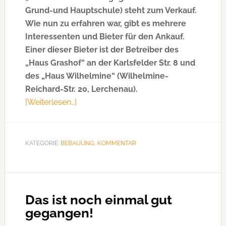
Grund-und Hauptschule) steht zum Verkauf.
Wie nun zu erfahren war, gibt es mehrere
Interessenten und Bieter für den Ankauf.
Einer dieser Bieter ist der Betreiber des
„Haus Grashof“ an der Karlsfelder Str. 8 und
des „Haus Wilhelmine“ (Wilhelmine-
Reichard-Str. 20, Lerchenau).
[Weiterlesen…]
ÜberOffener
Brief
zum
Verkauf
KATEGORIE:
BEBAUUNG
,
KOMMENTAR
des
Kaffeemühlenhauses
Das ist noch einmal gut
gegangen!