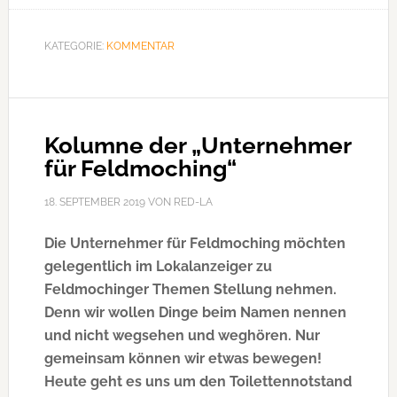
Alexander
Reissl
KATEGORIE:
KOMMENTAR
geht
als
Parteiloser
zur
Kolumne der „Unternehmer
CSU
für Feldmoching“
18. SEPTEMBER 2019
VON
RED-LA
Die Unternehmer für Feldmoching möchten
gelegentlich im Lokalanzeiger zu
Feldmochinger Themen Stellung nehmen.
Denn wir wollen Dinge beim Namen nennen
und nicht wegsehen und weghören. Nur
gemeinsam können wir etwas bewegen!
Heute geht es uns um den Toilettennotstand