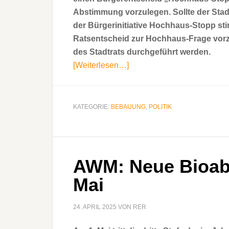
Abstimmung vorzulegen. Sollte der Sta
der Bürgerinitiative Hochhaus-Stopp sti
Ratsentscheid zur Hochhaus-Frage vorz
des Stadtrats durchgeführt werden.
[Weiterlesen…]
Über„Hochhaus-
Stopp“-
Stopp
stoppen!
KATEGORIE:
BEBAUUNG
,
POLITIK
AWM: Neue Bioabf
Mai
24. APRIL 2025
VON
RER