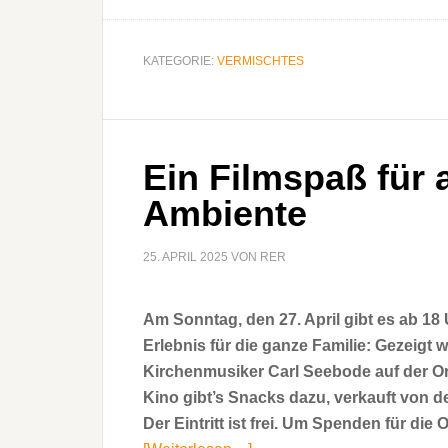
OB
Ude
unterstützt
KATEGORIE:
VERMISCHTES
„Bürgerbegehren
Hochhausstop“
Ein Filmspaß für a
Ambiente
25. APRIL 2025
VON
RER
Am Sonntag, den 27. April gibt es ab 18
Erlebnis für die ganze Familie: Gezeigt
Kirchenmusiker Carl Seebode auf der Org
Kino gibt’s Snacks dazu, verkauft von d
Der Eintritt ist frei. Um Spenden für die