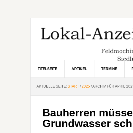
Zur
Zum
Zur
Hauptnavigation
Inhalt
Seitenspalte
springen
springen
springen
TITELSEITE
ARTIKEL
TERMINE
AKTUELLE SEITE:
START
/
2025
/
ARCHIV FÜR APRIL 202
Bauherren müssen
Grundwasser sch