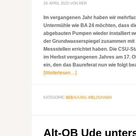
29. APRIL 2025
VON
RER
Im vergangenen Jahr haben wir mehrfac
Untermühle wie BA 24 möchten, dass d
abgebauten Pumpen wieder installiert 
der Grundwasserspiegel zusammen mit d
Messstellen errichtet haben. Die CSU-St
im Herbst vergangenen Jahres am 17. Ok
ein, den das Baureferat nun wie folgt be
[Weiterlesen…]
ÜberBauherren
müssen
sich
selbst
KATEGORIE:
BEBAUUNG
,
MELDUNGEN
gegen
Grundwasser
schützen
Alt-OB Ude unter