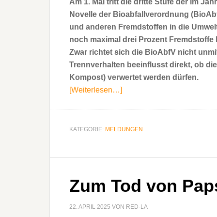
Am 1. Mai tritt die dritte Stufe der im
Novelle der Bioabfallverordnung (BioAbfV)
und anderen Fremdstoffen in die Umwelt 
noch maximal drei Prozent Fremdstoffe 
Zwar richtet sich die BioAbfV nicht unmi
Trennverhalten beeinflusst direkt, ob die
Kompost) verwertet werden dürfen.
[Weiterlesen…]
ÜberAWM:
Neue
Bioabfallverordnung
ab
KATEGORIE:
MELDUNGEN
1.
Mai
Zum Tod von Paps
22. APRIL 2025
VON
RED-LA