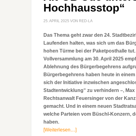
Hochhausstop“
25. APRIL 2025
VON
RED-LA
Das Thema geht zwar den 24. Stadtbezir
Laufenden halten, was sich um das Bür
hohen Türme bei der Paketposthalle tut.
Vollversammlung am 30. April 2025 empfi
Ablehnung des Bürgerbegehrens aufgrund
Bürgerbegehrens haben heute in einem P
sich der Initiative inzwischen angeschl
Stadtentwicklung“ zu verhindern –, Ma
Rechtsanwalt Feuersinger von der Kanzle
gemacht. Und in einem neuen Stadtrats
welche Parteien vom Büschl-Konzern, de
haben.
[Weiterlesen…]
ÜberAlt-