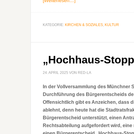
[Weiterlesen…]
ÜberEin
Filmspaß
für
alle
KATEGORIE:
KIRCHEN & SOZIALES
,
KULTUR
in
kirchlichem
Ambiente
„Hochhaus-Stopp
24. APRIL 2025
VON
RED-LA
In der Vollversammlung des Münchner Sta
Durchführung des Bürgerentscheids der
Offensichtlich gibt es Anzeichen, dass 
ablehnt, denn heute hat die Stadtratsfr
Bürgerentscheid unterstützt, einen Antra
Rechtsabteilung aufgefordert wird, eine 
einen Bürgerentscheid „Hochhaus-Stop