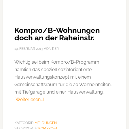
Raheinstr.
Kompro/B-Wohnungen
doch an der Raheinstr.
19. FEBRUAR 2013
VON
RER
Wichtig sei beim Kompro/B-Programm
nämlich das speziell sozialorientierte
Hausverwaltungskonzept mit einem
Gemeinschaftsraum für die 20 Wohneinheiten,
mit Tiefgarage und einer Hausverwaltung.
[Weiterlesen…]
ÜberKompro/B-
Wohnungen
doch
an
KATEGORIE:
MELDUNGEN
STICHWORTE:
KOMPRO-B