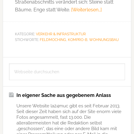
Straßenabschnitts verändert sich: Steine statt
Bäume, Enge statt Weite.
[Weiterlesen…]
ÜberNoch
mehr
geförderter
Wohnungsba
KATEGORIE:
VERKEHR & INFRASTRUKTUR
STICHWORTE:
FELDMOCHING
,
KOMPRO-B
,
WOHNUNGSBAU
Seitenspalte
Webseite
durchsuchen
In eigener Sache aus gegebenem Anlass
Unsere Website la24muc gibt es seit Februar 2013.
Seit dieser Zeit haben sich auf der Site enorm viele
Fotos angesammelt, fast 13.000. Die
allerallermeisten hat die Redaktion selbst
„geschossen“, das eine oder andere Bild kam mit