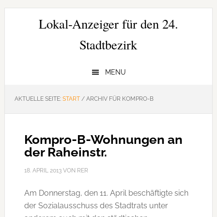
Zur
Zum
Zur
Hauptnavigation
Inhalt
Seitenspalte
Lokal-Anzeiger für den 24.
springen
springen
springen
Stadtbezirk
MENU
AKTUELLE SEITE:
START
/
ARCHIV FÜR KOMPRO-B
Kompro-B-Wohnungen an
der Raheinstr.
18. APRIL 2013
VON
RER
Am Donnerstag, den 11. April beschäftigte sich
der Sozialausschuss des Stadtrats unter