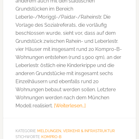
anderem auch mit den städtischen
Grundstücken im Bereich
Leberle-/Moriggl-/Paidar-/Raheinstr. Die
Vorlage des Sozialreferats, die vorläufig
beschlossen wurde, sieht vor, dass auf dem
Grundstück zwischen Rahein- und Leberlestr.
vier Häuser mit insgesamt rund 20 Kompro-B-
Wohnungen entstehen (rund 1.900 qm), an der
Leberlestr. östlich eine Kinderkrippe und die
anderen Grundstücke mit insgesamt sechs
Einzelhäusern und ebenfalls rund 20
Wohnungen bebaut werden sollen. Letztere
Wohnungen werden nach dem München
Modell realisiert.
[Weiterlesen…]
ÜberKompro-
B-
Wohnungen
an
KATEGORIE:
MELDUNGEN
,
VERKEHR & INFRASTRUKTUR
STICHWORTE:
KOMPRO-B
der