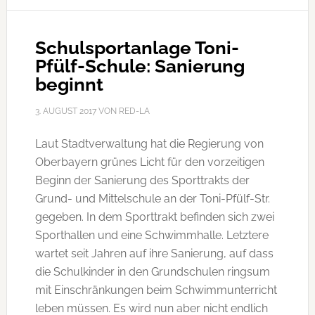
Kitas
und
Kinderhäusern?
Schulsportanlage Toni-
Pfülf-Schule: Sanierung
beginnt
3. AUGUST 2017
VON
RED-LA
Laut Stadtverwaltung hat die Regierung von
Oberbayern grünes Licht für den vorzeitigen
Beginn der Sanierung des Sporttrakts der
Grund- und Mittelschule an der Toni-Pfülf-Str.
gegeben. In dem Sporttrakt befinden sich zwei
Sporthallen und eine Schwimmhalle. Letztere
wartet seit Jahren auf ihre Sanierung, auf dass
die Schulkinder in den Grundschulen ringsum
mit Einschränkungen beim Schwimmunterricht
leben müssen. Es wird nun aber nicht endlich