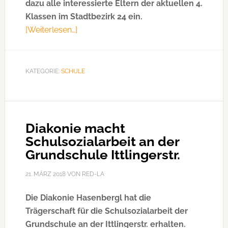
dazu alle interessierte Eltern der aktuellen 4.
Klassen im Stadtbezirk 24 ein.
[Weiterlesen…]
ÜberInformationsabend
für
die
Eltern
KATEGORIE:
SCHULE
der
künftigen
Gymnasiasten
Diakonie macht
Schulsozialarbeit an der
Grundschule Ittlingerstr.
21. MÄRZ 2018
VON
RED-LA
Die Diakonie Hasenbergl hat die
Trägerschaft für die Schulsozialarbeit der
Grundschule an der Ittlingerstr. erhalten.