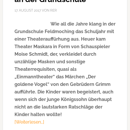
17. AUGUST 2017
VON
RER
Wie all die Jahre klang in der
Grundschule Feldmoching das Schuljahr mit
einer Theaterauffürhung aus. Heuer kam
Theater Maskara in Form von Schauspieler
Moise Schmidt, der, verkleidet durch
unzählige Masken und sonstige
Theaterrequisiten, quasi als
„Einmanntheater“ das Märchen „Der
goldene Vogel“ von den Gebrüdern Grimm
aufführte. Die Kinder waren begeistert, auch
wenn sich der junge Königssohn überhaupt
nicht an die lautstarken Ratschläge der
Kinder halten wollte!
[Weiterlesen…]
ÜberMärchenhaftes
Schulende