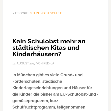
an
der
KATEGORIE:
MELDUNGEN
,
SCHULE
Grundschule
Kein Schulobst mehr an
städtischen Kitas und
Kinderhäusern?
14. AUGUST 2017
VON
RED-LA
In München gibt es viele Grund- und
Förderschulen, städtische
Kindertageseinrichtungen und Häuser für
die Kinder, die bisher am EU-Schulobst-und -
gemüseprogramm, kurz
Schulfruchtprogramm, teilgenommen