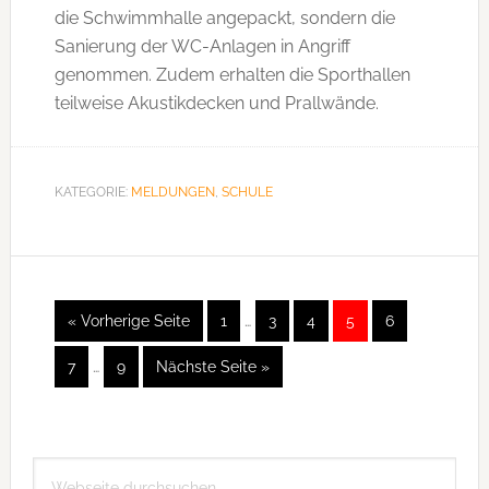
die Schwimmhalle angepackt, sondern die
Sanierung der WC-Anlagen in Angriff
genommen. Zudem erhalten die Sporthallen
teilweise Akustikdecken und Prallwände.
KATEGORIE:
MELDUNGEN
,
SCHULE
Weggelassene
« Vorherige Seite
aufrufen
Seite
1
…
Seite
3
Seite
4
Seite
5
Seite
6
Zwischenseiten
Weggelassene
Seite
7
…
Seite
9
Nächste Seite
aufrufen
»
Zwischenseiten
Seitenspalte
Webseite