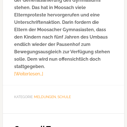
der Generalsanierung des Gymnasiums
stehen. Das hat in Moosach viele
Elternproteste hervorgerufen und eine
Unterschriftenaktion. Darin fordern die
Eltern der Moosacher Gymnasiasten, dass
den Kindern nach fünf Jahren des Umbaus
endlich wieder der Pausenhof zum
Bewegungsausgleich zur Verfügung stehen
solle. Dem wird nun offensichtlich doch
stattgegeben.
[Weiterlesen…]
ÜberKeine
Vorläuferklassen
am
Moosacher
KATEGORIE:
MELDUNGEN
,
SCHULE
Gymnasium?