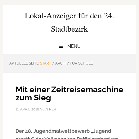
Zur
Zum
Zur
Hauptnavigation
Inhalt
Seitenspalte
Lokal-Anzeiger für den 24.
springen
springen
springen
Stadtbezirk
MENU
AKTUELLE SEITE:
START
/
ARCHIV FÜR SCHULE
Mit einer Zeitreisemaschine
zum Sieg
11. APRIL 2018
VON
RER
Der 48. Jugendmalwettbewerb „Jugend