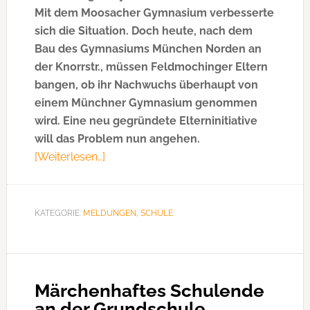
Mit dem Moosacher Gymnasium verbesserte
sich die Situation. Doch heute, nach dem
Bau des Gymnasiums München Norden an
der Knorrstr., müssen Feldmochinger Eltern
bangen, ob ihr Nachwuchs überhaupt von
einem Münchner Gymnasium genommen
wird. Eine neu gegründete Elterninitiative
will das Problem nun angehen.
[Weiterlesen…]
ÜberAuf
welches
Gymnasium
sollen
KATEGORIE:
MELDUNGEN
,
SCHULE
Feldmochinger
Kinder
künftig
gehen?
Märchenhaftes Schulende
an der Grundschule