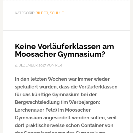
Mal:
Generationenkonzert
KATEGORIE:
BILDER
,
SCHULE
in
Feldmoching
Keine Vorläuferklassen am
Moosacher Gymnasium?
4. DEZEMBER 2017
VON
RER
In den letzten Wochen war immer wieder
spekuliert wurden, dass die Vorläuferklassen
für das künftige Gymnasium bei der
Bergwachtsiedlung (im Werbejargon:
Lerchenauer Feld) im Moosacher
Gymnasium angesiedelt werden sollen, weil
dort praktischerweise schon Container von