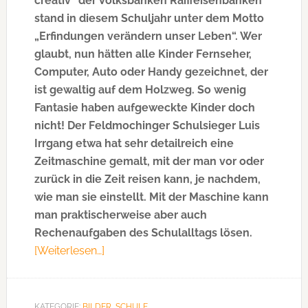
creativ“ der Volksbanken Raiffeisenbanken
stand in diesem Schuljahr unter dem Motto
„Erfindungen verändern unser Leben“. Wer
glaubt, nun hätten alle Kinder Fernseher,
Computer, Auto oder Handy gezeichnet, der
ist gewaltig auf dem Holzweg. So wenig
Fantasie haben aufgeweckte Kinder doch
nicht! Der Feldmochinger Schulsieger Luis
Irrgang etwa hat sehr detailreich eine
Zeitmaschine gemalt, mit der man vor oder
zurück in die Zeit reisen kann, je nachdem,
wie man sie einstellt. Mit der Maschine kann
man praktischerweise aber auch
Rechenaufgaben des Schulalltags lösen.
[Weiterlesen…]
ÜberMit
einer
Zeitreisemaschine
zum
KATEGORIE:
BILDER
,
SCHULE