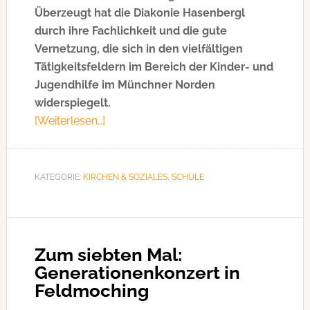
Überzeugt hat die Diakonie Hasenbergl
durch ihre Fachlichkeit und die gute
Vernetzung, die sich in den vielfältigen
Tätigkeitsfeldern im Bereich der Kinder- und
Jugendhilfe im Münchner Norden
widerspiegelt.
[Weiterlesen…]
ÜberDiakonie
macht
Schulsozialarbeit
an
KATEGORIE:
KIRCHEN & SOZIALES
,
SCHULE
der
Grundschule
Ittlingerstr.
Zum siebten Mal:
Generationenkonzert in
Feldmoching