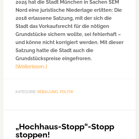
2025 hat die Stadt München in Sachen SEM
Nord eine juristische Niederlage erlitten: Die
2018 erlassene Satzung, mit der sich die
Stadt das Vorkaufsrecht für die nötigen
Grundstücke sichern wollte, sei fehlerhaft –
und könne nicht korrigiert werden. Mit dieser
Satzung hatte die Stadt auch die
Grundstückspreise eingefroren.
[Weiterlesen…]
ÜberSEM
Nord:
München
erleidet
KATEGORIE:
BEBAUUNG
,
POLITIK
juristische
Niederlage
„Hochhaus-Stopp“-Stopp
stoppen!