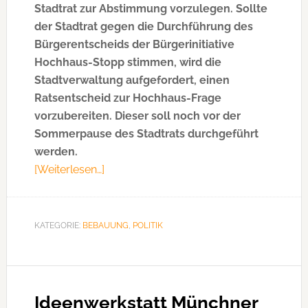
Stadtrat zur Abstimmung vorzulegen. Sollte
der Stadtrat gegen die Durchführung des
Bürgerentscheids der Bürgerinitiative
Hochhaus-Stopp stimmen, wird die
Stadtverwaltung aufgefordert, einen
Ratsentscheid zur Hochhaus-Frage
vorzubereiten. Dieser soll noch vor der
Sommerpause des Stadtrats durchgeführt
werden.
[Weiterlesen…]
Über„Hochhaus-
Stopp“-
Stopp
stoppen!
KATEGORIE:
BEBAUUNG
,
POLITIK
Ideenwerkstatt Münchner