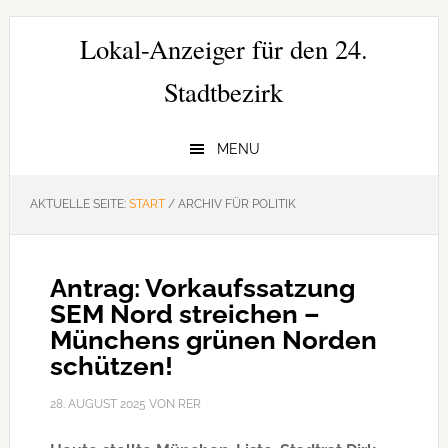
Zur
Zum
Zur
Hauptnavigation
Inhalt
Seitenspalte
Lokal-Anzeiger für den 24.
springen
springen
springen
Stadtbezirk
MENU
AKTUELLE SEITE:
START
/
ARCHIV FÜR POLITIK
Antrag: Vorkaufssatzung
SEM Nord streichen –
Münchens grünen Norden
schützen!
28. AUGUST 2025
VON
RER