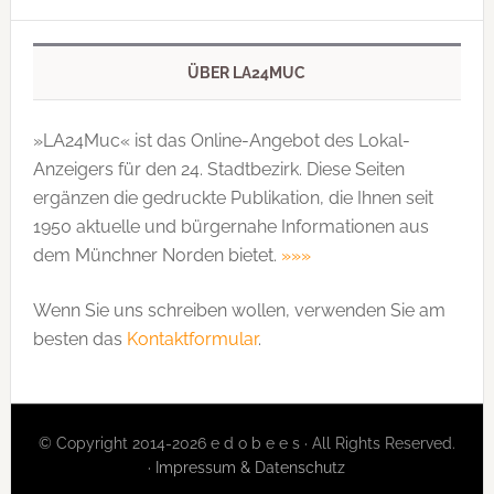
ÜBER LA24MUC
»LA24Muc« ist das Online-Angebot des Lokal-
Anzeigers für den 24. Stadtbezirk. Diese Seiten
ergänzen die gedruckte Publi­kation, die Ihnen seit
1950 aktuelle und bürgernahe Informationen aus
dem Münchner Norden bietet.
»»»
Wenn Sie uns schreiben wollen, verwenden Sie am
besten das
Kontaktformular
.
© Copyright 2014-2026 e d o b e e s · All Rights Reserved.
·
Impressum & Datenschutz