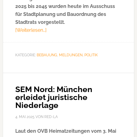
2025 bis 2045 wurden heute im Ausschuss
für Stadtplanung und Bauordnung des
Stadtrats vorgestellt.
[Weiterlesen…]
ÜberDemografieberichte
2025
dem
Stadtrat
KATEGORIE:
BEBAUUNG
,
MELDUNGEN
,
POLITIK
vorgestellt
SEM Nord: München
erleidet juristische
Niederlage
4. MAI 2025
VON
RED-LA
Laut den OVB Heimatzeitungen vom 3. Mai