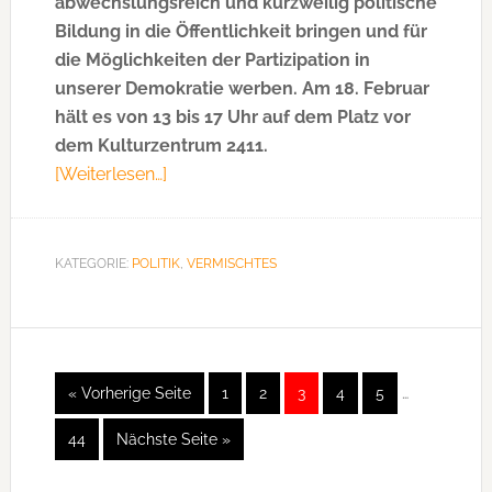
abwechslungsreich und kurzweilig politische
Bildung in die Öffentlichkeit bringen und für
die Möglichkeiten der Partizipation in
unserer Demokratie werben. Am 18. Februar
hält es von 13 bis 17 Uhr auf dem Platz vor
dem Kulturzentrum 2411.
[Weiterlesen…]
ÜberDemokratiemobil
kommt
ins
Hasenbergl
KATEGORIE:
POLITIK
,
VERMISCHTES
Weggelasse
« Vorherige Seite
aufrufen
Seite
1
Seite
2
Seite
3
Seite
4
Seite
5
…
Zwischensei
Seite
44
Nächste Seite
aufrufen
»