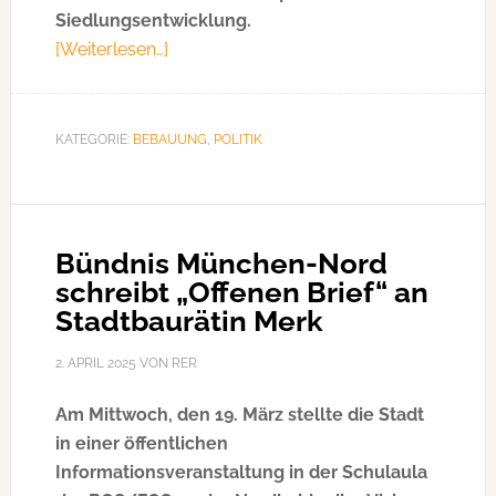
Siedlungsentwicklung.
[Weiterlesen…]
ÜberIdeenwerkstatt
Münchner
Norden:
Erste
KATEGORIE:
BEBAUUNG
,
POLITIK
Gremiumssitzung
Bündnis München-Nord
schreibt „Offenen Brief“ an
Stadtbaurätin Merk
2. APRIL 2025
VON
RER
Am Mittwoch, den 19. März stellte die Stadt
in einer öffentlichen
Informationsveranstaltung in der Schulaula