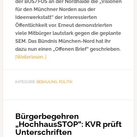
der BOS/FOS an der Nordhaide die „Visionen
für den Münchner Norden aus der
Ideenwerkstatt“ der interessierten
Öffentlichkeit vor. Erneut demonstrierten
viele Mitbürger lautstark gegen die geplante
SEM. Das Bündnis München-Nord hat ihr
dazu nun einen „Offenen Brief“ geschrieben.
[Weiterlesen…]
ÜberBündnis
München-
Nord
schreibt
KATEGORIE:
BEBAUUNG
,
POLITIK
„Offenen
Brief“
an
Stadtbaurätin
Bürgerbegehren
Merk
„HochhausSTOP“: KVR prüft
Unterschriften