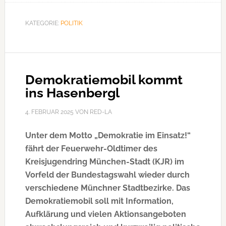
holt
im
KATEGORIE:
POLITIK
Wahlkreis
München-
Nord
das
Demokratiemobil kommt
Direktmandat
ins Hasenbergl
…
4. FEBRUAR 2025
VON
RED-LA
Unter dem Motto „Demokratie im Einsatz!“
fährt der Feuerwehr-Oldtimer des
Kreisjugendring München-Stadt (KJR) im
Vorfeld der Bundestagswahl wieder durch
verschiedene Münchner Stadtbezirke. Das
Demokratiemobil soll mit Information,
Aufklärung und vielen Aktionsangeboten