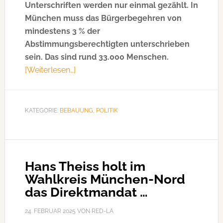
Unterschriften werden nur einmal gezählt. In
München muss das Bürgerbegehren von
mindestens 3 % der
Abstimmungsberechtigten unterschrieben
sein. Das sind rund 33.000 Menschen.
[Weiterlesen…]
ÜberBürgerbegehren
„HochhausSTOP“:
KVR
prüft
KATEGORIE:
BEBAUUNG
,
POLITIK
Unterschriften
Hans Theiss holt im
Wahlkreis München-Nord
das Direktmandat …
24. FEBRUAR 2025
VON
RED-LA