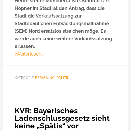
Heute stellte München-Liste-Stadtrat Dirk
Höpner im Stadtrat den Antrag, dass die
Stadt die Vorkaufssatzung zur
Städtebaulichen Entwicklungsmaßnahme
(SEM) Nord ersatzlos streichen möge. Es
werde auch keine weitere Vorkaufssatzung
erlassen.
[Weiterlesen…]
ÜberAntrag:
Vorkaufssatzung
SEM
Nord
KATEGORIE:
BEBAUUNG
,
POLITIK
streichen
–
Münchens
grünen
KVR: Bayerisches
Norden
Ladenschlussgesetz sieht
schützen!
keine „Spätis“ vor