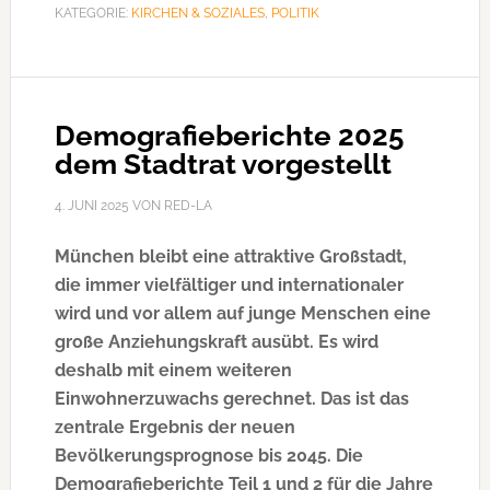
sieht
KATEGORIE:
KIRCHEN & SOZIALES
,
POLITIK
keine
„Spätis“
vor
Demografieberichte 2025
dem Stadtrat vorgestellt
4. JUNI 2025
VON
RED-LA
München bleibt eine attraktive Großstadt,
die immer vielfältiger und internationaler
wird und vor allem auf junge Menschen eine
große Anziehungskraft ausübt. Es wird
deshalb mit einem weiteren
Einwohnerzuwachs gerechnet. Das ist das
zentrale Ergebnis der neuen
Bevölkerungsprognose bis 2045. Die
Demografieberichte Teil 1 und 2 für die Jahre